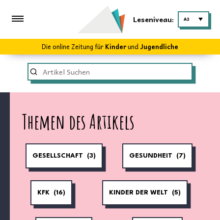
Leseniveau:
A2
Die online Zeitung für
Kinder
und
Jugendliche
Themen des Artikels
GESELLSCHAFT
(3)
GESUNDHEIT
(7)
KFK
(16)
KINDER DER WELT
(5)