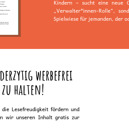
Kindern – sucht eine neue Ge
„Verwalter*innen-Rolle", son
Spielwiese für jemanden, der od
derzytig werbefrei
 zu halten!
die Lesefreudigkeit fördern und
en wir unseren Inhalt gratis zur