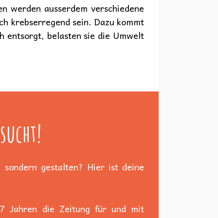
fen werden ausserdem verschiedene
auch krebserregend sein. Dazu kommt
 entsorgt, belasten sie die Umwelt
sucht!
 sondern gestalten? Hier ist deine
 7 Jahren die Zeitung für und mit