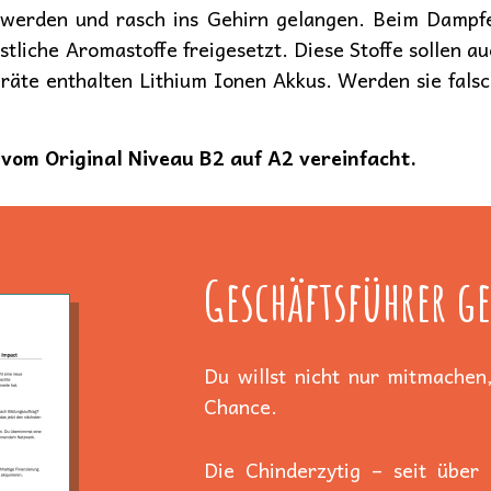
 werden und rasch ins Gehirn gelangen. Beim Damp
stliche Aromastoffe freigesetzt. Diese Stoffe sollen 
äte enthalten Lithium Ionen Akkus. Werden sie falsch
vom Original Niveau B2 auf A2 vereinfacht.
Geschäftsführer ge
Du willst nicht nur mitmachen,
Chance.
Die Chinderzytig – seit über