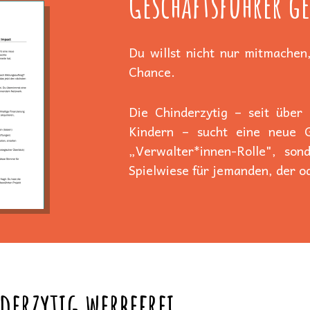
Geschäftsführer ge
Du willst nicht nur mitmachen,
Chance.
Die Chinderzytig – seit über
Kindern – sucht eine neue Ge
„Verwalter*innen-Rolle", son
Spielwiese für jemanden, der od
derzytig werbefrei