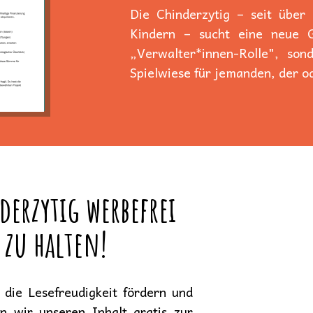
Die Chinderzytig – seit über
Kindern – sucht eine neue Ge
„Verwalter*innen-Rolle", son
Spielwiese für jemanden, der od
derzytig werbefrei
 zu halten!
die Lesefreudigkeit fördern und
en wir unseren Inhalt gratis zur