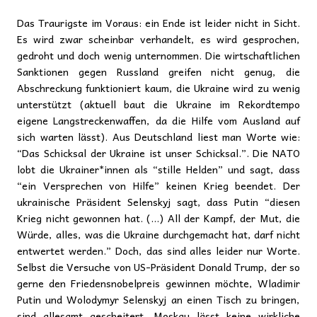
Das Traurigste im Voraus: ein Ende ist leider nicht in Sicht.
Es wird zwar scheinbar verhandelt, es wird gesprochen,
gedroht und doch wenig unternommen. Die wirtschaftlichen
Sanktionen gegen Russland greifen nicht genug, die
Abschreckung funktioniert kaum, die Ukraine wird zu wenig
unterstützt (aktuell baut die Ukraine im Rekordtempo
eigene Langstreckenwaffen, da die Hilfe vom Ausland auf
sich warten lässt). Aus Deutschland liest man Worte wie:
“Das Schicksal der Ukraine ist unser Schicksal.”. Die NATO
lobt die Ukrainer*innen als “stille Helden” und sagt, dass
“ein Versprechen von Hilfe” keinen Krieg beendet. Der
ukrainische Präsident Selenskyj sagt, dass Putin “diesen
Krieg nicht gewonnen hat. (…) All der Kampf, der Mut, die
Würde, alles, was die Ukraine durchgemacht hat, darf nicht
entwertet werden.” Doch, das sind alles leider nur Worte.
Selbst die Versuche von US-Präsident Donald Trump, der so
gerne den Friedensnobelpreis gewinnen möchte, Wladimir
Putin und Wolodymyr Selenskyj an einen Tisch zu bringen,
sind allesamt gescheitert. Moskau lässt keine wirkliche