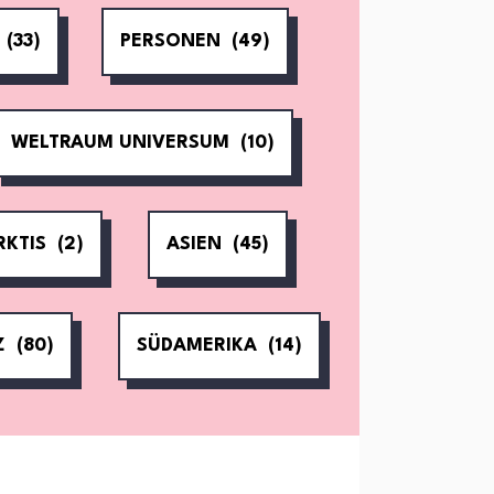
(33)
PERSONEN
(49)
WELTRAUM UNIVERSUM
(10)
RKTIS
(2)
ASIEN
(45)
Z
(80)
SÜDAMERIKA
(14)