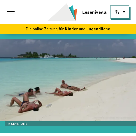
Leseniveau:
B1-
B2
Die online Zeitung für
Kinder
und
Jugendliche
KEYSTONE