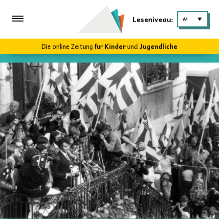
Leseniveau:
A1
Die online Zeitung für
Kinder
und
Jugendliche