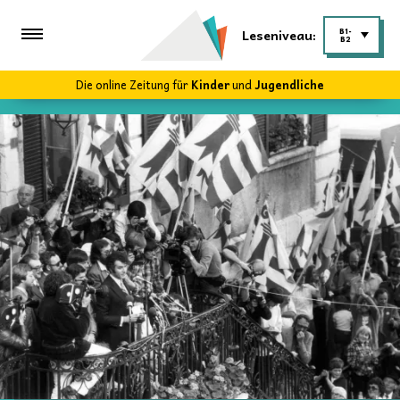
Leseniveau:
B1-
B2
Die online Zeitung für
Kinder
und
Jugendliche