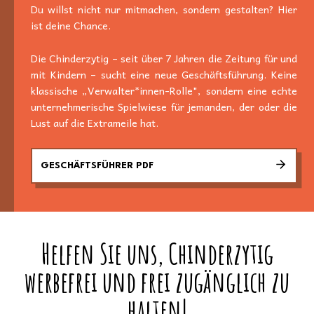
Du willst nicht nur mitmachen, sondern gestalten? Hier
ist deine Chance.
Die Chinderzytig – seit über 7 Jahren die Zeitung für und
mit Kindern – sucht eine neue Geschäftsführung. Keine
klassische „Verwalter*innen-Rolle", sondern eine echte
unternehmerische Spielwiese für jemanden, der oder die
Lust auf die Extrameile hat.
GESCHÄFTSFÜHRER PDF
Helfen Sie uns, Chinderzytig
werbefrei und frei zugänglich zu
halten!