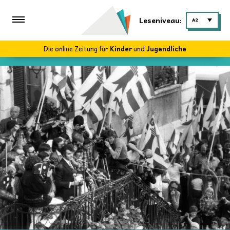
Leseniveau:
A2
Die online Zeitung für
Kinder
und
Jugendliche