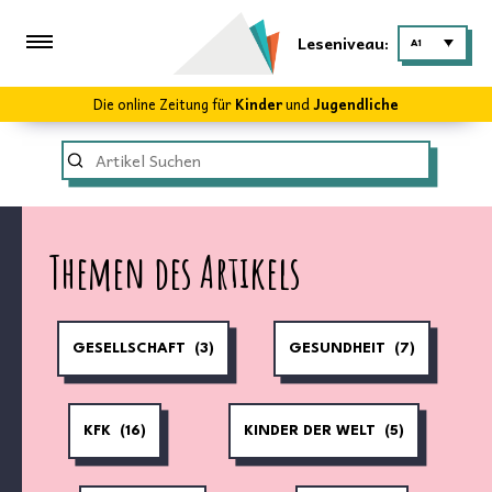
Leseniveau:
A1
Die online Zeitung für
Kinder
und
Jugendliche
Themen des Artikels
GESELLSCHAFT
(3)
GESUNDHEIT
(7)
KFK
(16)
KINDER DER WELT
(5)