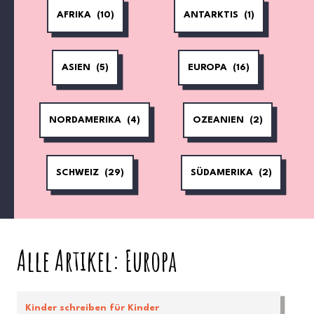
AFRIKA
(10)
ANTARKTIS
(1)
ASIEN
(5)
EUROPA
(16)
NORDAMERIKA
(4)
OZEANIEN
(2)
SCHWEIZ
(29)
SÜDAMERIKA
(2)
Alle Artikel: Europa
Kinder schreiben für Kinder